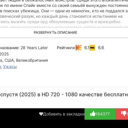
ок по имени Спайк вместе со своей семьёй вынужден постоянно
в поисках убежища. Они — одни из немногих, кто не поддался 
ловеческий разум, но каждый день становится испытанием на
таясь выжить среди орд обезумевших существ и враждебно
рупп, герои сталкиваются с испытаниями, которые проверяют и
данность. Когда мать Спайка внезапно заболевает, на плечи ю
РАЗВЕРНУТЬ ОПИСАНИЕ
ое бремя ответственности. Мальчику приходится быстро взросл
 близких. В этом опасном мире он обретает верных союзников 
6.1
6.6
название:
28 Years Later
Рейтинги:
рных врагов, но главная цель остаётся неизменной — сделать 
2025
обы его семья выжила.
а, США, Великобритания
и
,
Ужасы
Кристофер
Киллиан
Дэнни
Стелла
Фулфорд
Мерфи
Бойл
Гонет
О’К
спустя (2025) в HD 720 - 1080 качестве бесплат
Актёр
Актёр
Режиссёр
Актёр
(Sam)
(Jenny)
(Si
Cr
Добавить в закладки
184377