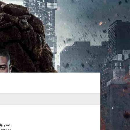
ируса,
еского