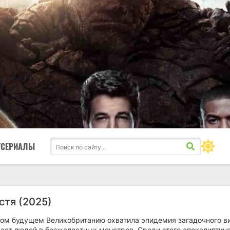
ТСЕРИАЛЫ
стя (2025)
ном будущем Великобританию охватила эпидемия загадочного в
ает людей в безжалостных монстров. Среди этого апокалиптич