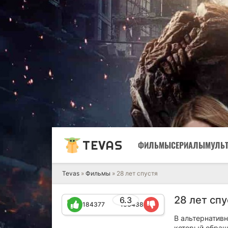
TEVAS
ФИЛЬМЫ
СЕРИАЛЫ
МУЛЬ
Tevas
»
Фильмы
» 28 лет спустя
28 лет спу
6.3
184377
106438
В альтернатив
который обращ