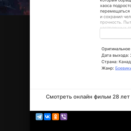
хаоса подрост
перемещаться 
и сохранил че
прочность. Пы
настроенных г
и взаимную пре
ложится тяжёл
чтобы защитить
Оригинальное 
встречает кова
Дата выхода:
возможное, чт
Страна:
Канад
Жанр:
Боевик
Рэйф
Файнс
Смотреть онлайн фильм 28 лет 
Актёр
(Dr.
Kelson)