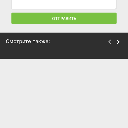
ОТПРАВИТЬ
Смотрите также:
Министерство
Два плюс два — это
неджентльменских
любовь
дел
2024
2024
6.4
7.3
6.8