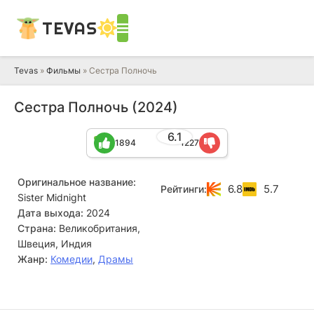
TEVAS
Tevas
»
Фильмы
» Сестра Полночь
Сестра Полночь (2024)
6.1
1894
1227
Оригинальное название:
6.8
5.7
Рейтинги:
Sister Midnight
Дата выхода:
2024
Страна:
Великобритания,
Швеция, Индия
Жанр:
Комедии
,
Драмы
Радхика Апте
Ашок Патхак