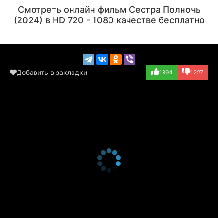
Актёр
Актёр
Смотреть онлайн фильм Сестра Полночь
(Uma)
(Gopal)
(2024) в HD 720 - 1080 качестве бесплатно
Добавить в закладки
1894
1227