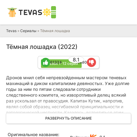
TEVAS
Tevas
»
Сериалы
» Тёмная лошадка
Тёмная лошадка (2022)
8.1
61334
14480
1 сезон 1-12 серия
Дронов мнил себя непревзойденным мастером теневых
махинаций в диком капитализме девяностых. Уже долгие
годы за ним по пятам следовали сотрудники
следственного комитета, но изворотливый делец всякий
раз ускользал от правосудия. Капитан Кутик, напротив,
являл собой образец несгибаемой принципиальности и
патологической честности. Казалось, встретиться этим
двум полярным личностям было невозможно, словно
РАЗВЕРНУТЬ ОПИСАНИЕ
солнечный луч и грозовая туча. Обычное дорожное
происшествие свело их вместе: Дронов случайно
Оригинальное название:
врезался в полицейскую машину, и попытка тут же