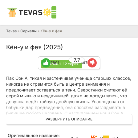
TEVAS
Tevas
»
Сериалы
» Кён-у и фея
Кён-у и фея (2025)
7.7
7801
2397
1 сезон 1-12 серия
Пак Сон А, тихая и застенчивая ученица старших классов,
никогда не стремится быть в центре внимания и
предпочитает оставаться в тени. Сверстники считают её
серой мышью и неудачницей, даже не догадываясь, что
девушка ведёт тайную двойную жизнь. Унаследовав от
бабушки дар предвидения, она способна заглядывать в
будущее любого человека. С наступлением ночи Сон А
превращается в загадочную предсказательницу по
РАЗВЕРНУТЬ ОПИСАНИЕ
прозвищу «Фея Чонджи», отвечая на вопросы клиентов,
хотя её тяготит необходимость сообщать людям
Оригинальное название:
печальные новости.