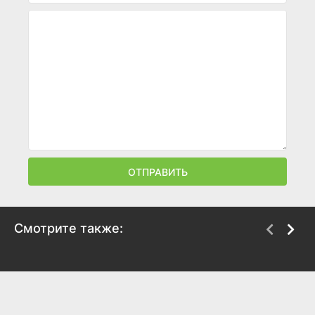
ОТПРАВИТЬ
Смотрите также:
За неделю до моей
Шеф-повар тирана
смерти
2025
2025
8.3
8