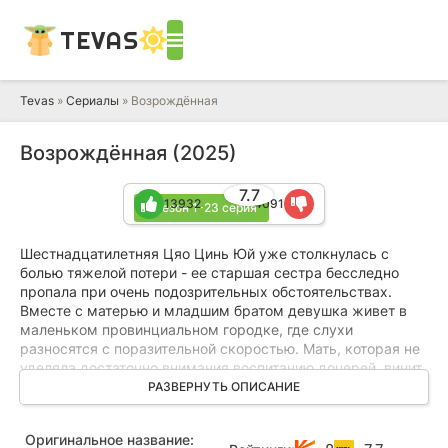
TEVAS
Tevas
»
Сериалы
» Возрождённая
Возрождённая (2025)
7.7
13932
4091
1 сезон 1-23 серия
Шестнадцатилетняя Цяо Цинь Юй уже столкнулась с
болью тяжелой потери - ее старшая сестра бесследно
пропала при очень подозрительных обстоятельствах.
Вместе с матерью и младшим братом девушка живет в
маленьком провинциальном городке, где слухи
разносятся с поразительной скоростью. Мать, которая не
уделяла достаточно внимания воспитанию дочерей, винит
себя в случившемся и в спешке перевозит семью в
РАЗВЕРНУТЬ ОПИСАНИЕ
соседний Хуанджоу, надеясь начать все с чистого листа.
Оригинальное название:
Однако позорные сплетни настигают их и на новом месте,