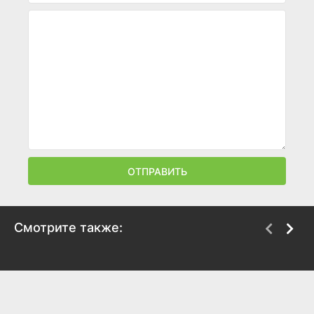
ОТПРАВИТЬ
Смотрите также:
Мы были лжецами
Узник красоты
2025
2025
7.2
6.8
8.5
8.2