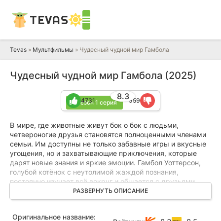
TEVAS
Tevas
»
Мультфильмы
» Чудесный чудной мир Гамбола
Чудесный чудной мир Гамбола (2025)
8.3
4731
959
2 сезон 1 серия
В мире, где животные живут бок о бок с людьми,
четвероногие друзья становятся полноценными членами
семьи. Им доступны не только забавные игры и вкусные
угощения, но и захватывающие приключения, которые
дарят новые знания и яркие эмоции. Гамбол Уоттерсон,
голубой котёнок с неутолимой жаждой познания,
постоянно изучает всё вокруг и общается с друзьями.
Однажды он узнаёт, что фастфуд вреден, а в рационе
РАЗВЕРНУТЬ ОПИСАНИЕ
необходимы свежие овощи, и решает изменить свои
привычки вместе со своим приёмным братом Дарвином,
Оригинальное название:
отказавшись от гамбургеров.