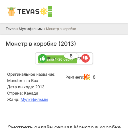
TEVAS
Tevas
»
Мультфильмы
» Монстр в коробке
Монстр в коробке (2013)
8
9652
2473
1 сезон 1-26 серия
Оригинальное название:
8
Рейтинги:
Monster in a Box
Дата выхода:
2013
Страна:
Канада
Жанр:
Мультфильмы
Терри Томпкинс
Режиссёр
Смотреть онлайн сериал Монстр в коробке