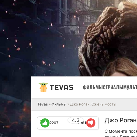
TEVAS
ФИЛЬМЫ
СЕРИАЛЫ
МУЛЬ
Tevas
»
Фильмы
» Джо Роган: Сжечь мосты
Джо Роган
4.3
2207
2961
С момента посл
самим Роганом 