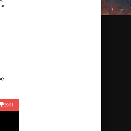
 он
ве
2961