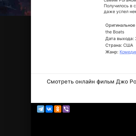
Получилось в с
даже успел нем
Оригинальное 
the Boats
Дата выхода:
Страна:
США
Жанр:
Комеди
Джо
Роган
Смотреть онлайн фильм Джо Рог
Актёр
(играет
самого
с...)