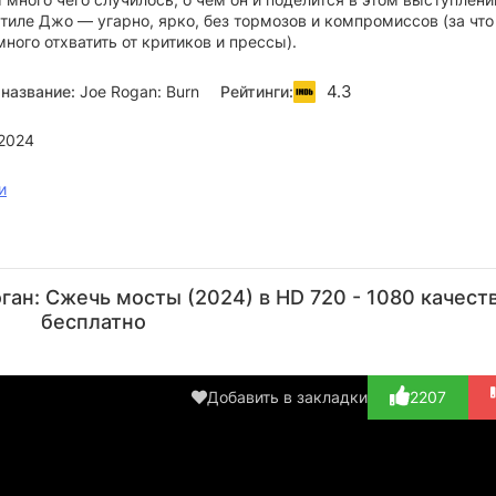
тиле Джо — угарно, ярко, без тормозов и компромиссов (за что
ного отхватить от критиков и прессы).
4.3
название:
Joe Rogan: Burn
Рейтинги:
2024
и
Энтони
Ari Matti
Neil
Джордано
Mustonen
Downanlich
ан: Сжечь мосты (2024) в HD 720 - 1080 качест
Режиссёр
Актёр
Актёр
бесплатно
(Opening
(Opening Act,
act, иг...)
иг...)
Добавить в закладки
2207