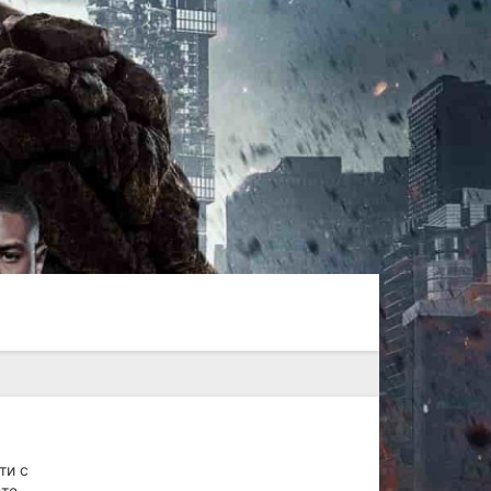
ти с
ете