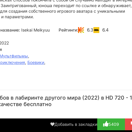
 Заинтригованный, юноша переходит по ссылке и обнаруживает,
для создания собственного игрового аватара с уникальными
 и параметрами.
6.3
6.4
название:
Isekai Meikyuu
Рейтинги:
2022
я
Мультфильмы
,
риключения
,
Боевики
,
Таку
Сиори
Канэхира
Хаято
Но
Ясиро
Идзава
Ямамото
Фудзии
Ко
ов в лабиринте другого мира (2022) в HD 720 - 
Актёр
Актёр
Актёр
Актёр
А
качестве бесплатно
(Kaga
(Sherry)
(Weapon
(Needlewood)
(B
Michio,
Shop Cle...)
оз...)
Добавить в закладки
5409