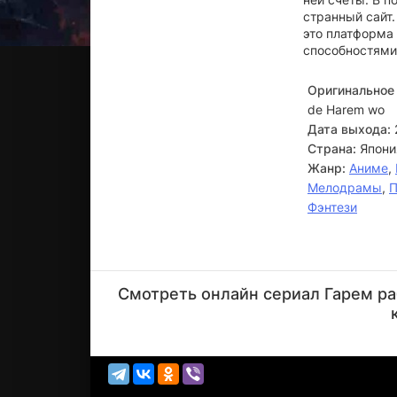
странный сайт.
это платформа 
способностями
Оригинальное 
de Harem wo
Дата выхода:
Страна:
Япони
Жанр:
Аниме
,
Мелодрамы
,
П
Фэнтези
Кэнта
Миякэ
Смотреть онлайн сериал Гарем раб
Актёр
(Alan)