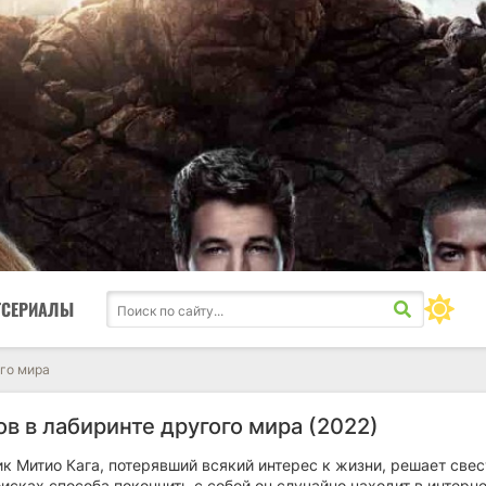
ТСЕРИАЛЫ
ого мира
в в лабиринте другого мира (2022)
 Митио Кага, потерявший всякий интерес к жизни, решает свес
оисках способа покончить с собой он случайно находит в интерн