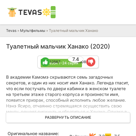
TEVAS
Tevas
»
Мультфильмы
» Туалетный мальчик Ханако
Туалетный мальчик Ханако (2020)
7.4
12567
4508
2 сезон 1-24 серия
В академии Камомэ скрываются семь загадочных
секретов, и один из них носит имя Ханако. Легенда гласит,
что если постучать по двери кабинки в женском туалете
на третьем этаже старого корпуса и произнести имя,
появится призрак, способный исполнить любое желание.
Нэнэ Ясиро, отчаянно стремящаяся осуществить свою
мечту, решает рискнуть и обратиться к Ханако. Однако в
женском туалете её встречает не девочка, а мальчик-
РАЗВЕРНУТЬ ОПИСАНИЕ
призрак с озорным характером.
Оригинальное название:
Этот игривый дух полностью меняет спокойную жизнь