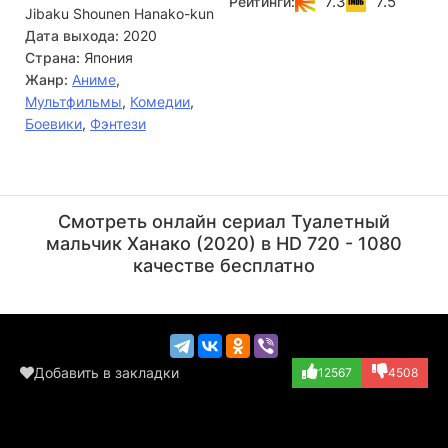
7.3
7.5
Рейтинги:
Jibaku Shounen Hanako-kun
Нэнэ, и теперь ей предстоит столкнуться с
неожиданными последствиями своего шага. Вместо
Дата выхода:
2020
простого исполнения желания её ждёт череда странных
Страна:
Япония
событий, дружба с призраком и раскрытие других тайн,
Жанр:
Аниме
,
хранящихся в стенах академии.
Мультфильмы
,
Комедии
,
Боевики
,
Фэнтези
Юма Утида
Акари Кито
Актёр
Актёр
Смотреть онлайн сериал Туалетный
(Teru Minamoto,...)
(Nene Yashiro, о...)
мальчик Ханако (2020) в HD 720 - 1080
качестве бесплатно
Добавить в закладки
12567
4508