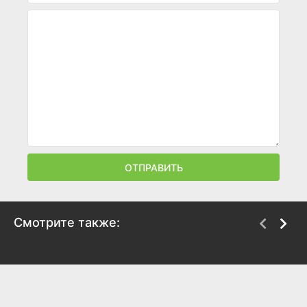
ОТПРАВИТЬ
Смотрите также:
Укротитель зверей,
Гарем рабов в
изгнанный из команды
лабиринте другого
героя, встретил
мира
девочку-кошку из
2022