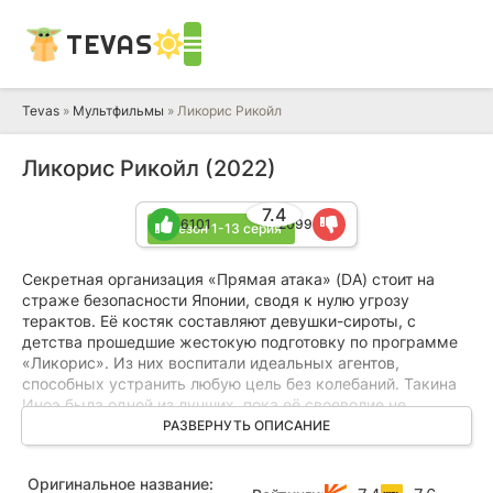
TEVAS
Tevas
»
Мультфильмы
» Ликорис Рикойл
Ликорис Рикойл (2022)
7.4
6101
2099
1 сезон 1-13 серия
Секретная организация «Прямая атака» (DA) стоит на
страже безопасности Японии, сводя к нулю угрозу
терактов. Её костяк составляют девушки-сироты, с
детства прошедшие жестокую подготовку по программе
«Ликорис». Из них воспитали идеальных агентов,
способных устранить любую цель без колебаний. Такина
Иноэ была одной из лучших, пока её своеволие не
привело к отстранению от боевых заданий. Теперь её удел
РАЗВЕРНУТЬ ОПИСАНИЕ
— скучная работа в кафе, служащем прикрытием для
штаба DA.
Оригинальное название: