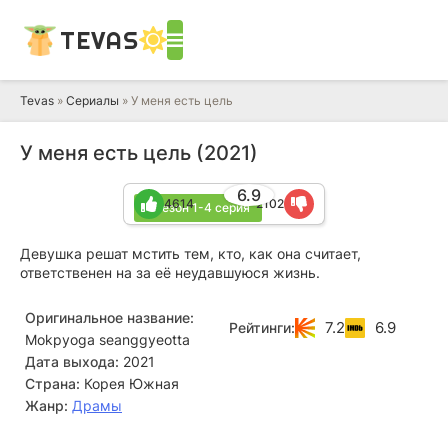
TEVAS
Tevas
»
Сериалы
» У меня есть цель
У меня есть цель (2021)
6.9
4614
2102
1 сезон 1-4 серия
Девушка решат мстить тем, кто, как она считает,
ответственен на за её неудавшуюся жизнь.
Оригинальное название:
7.2
6.9
Рейтинги:
Mokpyoga seanggyeotta
Дата выхода:
2021
Страна:
Корея Южная
Жанр:
Драмы