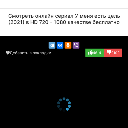
Пак Сын-тхэ
Квак На-ён
Актёр
Актёр
Смотреть онлайн сериал У меня есть цель
(Hye-soon)
(Orphanage Direc...)
(2021) в HD 720 - 1080 качестве бесплатно
Добавить в закладки
4614
2102