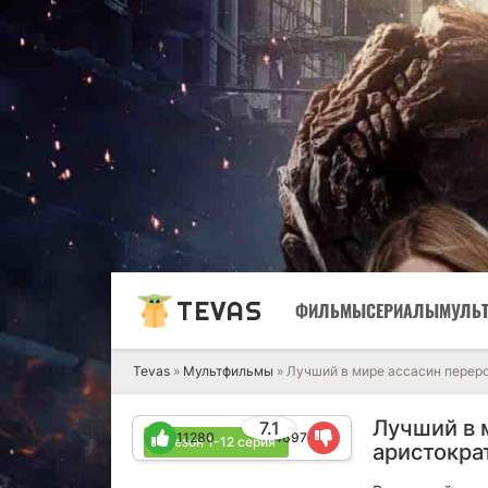
TEVAS
ФИЛЬМЫ
СЕРИАЛЫ
МУЛЬ
Tevas
»
Мультфильмы
» Лучший в мире ассасин перер
Лучший в 
7.1
11280
4697
1 сезон 1-12 серия
аристокра