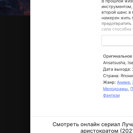
В прошлой жиз
инструментом,
второй шанс в 
намерен жить 
предотвратить 
сила способна 
Новое тело уби
отвлекающий м
сталкивается 
Оригинальное 
привыкший к ст
Ansatsusha, Ise
стихиями и зак
судьбу и этого
Дата выхода:
Страна:
Япони
Жанр:
Аниме
,
Мелодрамы
,
П
Фэнтези
Тосиюки
Морикава
Смотреть онлайн сериал Луч
Актёр
аристократом (2021