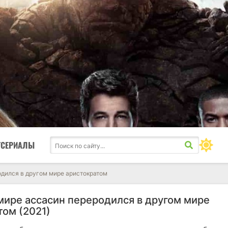
ТСЕРИАЛЫ
одился в другом мире аристократом
мире ассасин переродился в другом мире
том (2021)