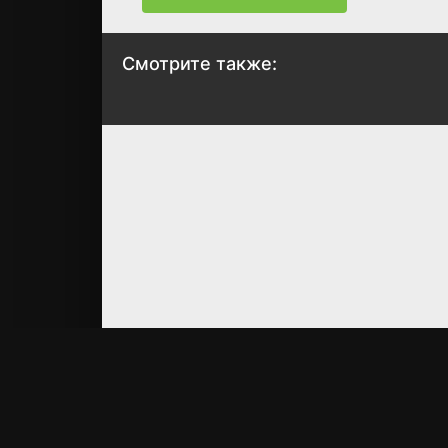
Смотрите также:
Сильнейший герой,
Королева, ставш
обученный в
причиной
тайном
трагедии, сдела
подземелье
для народа всё
что в её силах
2021
2023
6.3
6.4
7.7
6