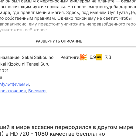
ни он был самым смертоносным киллером на планете — безмо
 выполняющим чужие приказы. Но после смерти судьба дарова
мире, где правят мечи и магия. Здесь, под именем Луг Туата Де,
по собственным правилам. Однако покой ему не светит: чтобы
апокалипсис, ему предстоит уничтожить непревзойденного геро
уничтожить всё живое.
йцы постоянно привлекает внимание красавиц, но это лишь
РАЗВЕРНУТЬ ОПИСАНИЕ
аневр. Ведь даже величайший ассасин прошлого столетия тепе
с противниками, владеющими нечеловеческой магией. Сможет ли
6.9
7.3
название:
Sekai Saikou no
Рейтинги:
альным клинкам и безжалостной логике, одолеть тех, кто пове
kai Kizoku ni Tensei Suru
линаниями? Или ему придется найти другой путь, чтобы измени
 мира?
2021
я
Мультфильмы
,
риключения
,
Боевики
,
Юкари
Рэина
Кэндзи
Тиаки
С
Тамура
Уэда
Акабанэ
Такахаси
Си
ший в мире ассасин переродился в другом мире
Актёр
Актёр
Актёр
Актёр
А
) в HD 720 - 1080 качестве бесплатно