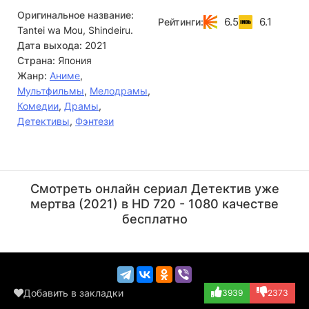
Оригинальное название:
6.5
6.1
Рейтинги:
Tantei wa Mou, Shindeiru.
Дата выхода:
2021
Страна:
Япония
Жанр:
Аниме
,
Мультфильмы
,
Мелодрамы
,
Комедии
,
Драмы
,
Детективы
,
Фэнтези
Такэхито Коясу
Ёсицугу Мацуока
Актёр
Актёр
Смотреть онлайн сериал Детектив уже
(Chameleon, озву...)
(Koumori, озвучк...)
мертва (2021) в HD 720 - 1080 качестве
бесплатно
Добавить в закладки
3939
2373