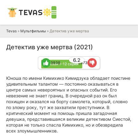
TEVAS
Tevas
»
Мультфильмы
» Детектив уже мертва
Детектив уже мертва (2021)
6.2
3939
2373
1 сезон 1-12 серия
Юноша по имени Кимихико Кимидзука обладает поистине
удивительным талантом — постоянно оказываться в
центре самых невероятных и опасных событий. Его
невезение не знает границ. В очередной раз он был
похищен и оказался на борту самолета, который, словно
по злому року, тут же захватили преступники. В
критический момент на помощь пришла загадочная
девушка, представившаяся великим детективом Сиестой,
которая не только спасла Кимихико, но и обезвредила
всех злоумышленников.