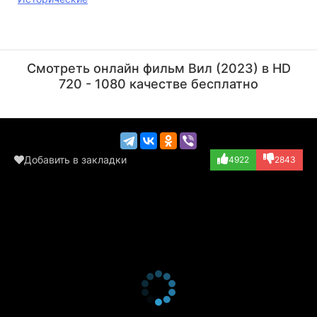
Жене Бервутс
Коэн Де Боу
Актёр
Актёр
Смотреть онлайн фильм Вил (2023) в HD
(Omer Verschuere...)
(Father Metdepen...)
720 - 1080 качестве бесплатно
Добавить в закладки
4922
2843