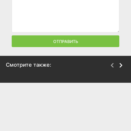
ОТПРАВИТЬ
Смотрите также:
Что скрывает Ирен?
Конвой
2023
2023
8
6.8
6
6.5