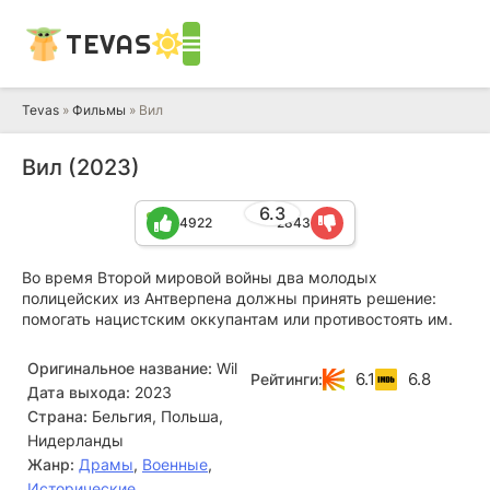
TEVAS
Tevas
»
Фильмы
» Вил
Вил (2023)
6.3
4922
2843
Во время Второй мировой войны два молодых
полицейских из Антверпена должны принять решение:
помогать нацистским оккупантам или противостоять им.
Оригинальное название:
Wil
6.1
6.8
Рейтинги:
Дата выхода:
2023
Страна:
Бельгия, Польша,
Нидерланды
Жанр:
Драмы
,
Военные
,
Исторические