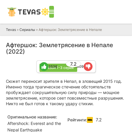
TEVAS
Tevas
»
Сериалы
» Афтершок: Землетрясение в Непале
Афтершок: Землетрясение в Непале
(2022)
7.2
3536
1409
1 сезон 1-3 серия
Сюжет переносит зрителя в Непал, в зловещий 2015 год.
Именно тогда трагическое стечение обстоятельств
пробуждает сокрушительную силу природы — мощное
землетрясение, которое сеет повсеместные разрушения.
Никто не был готов к такому удару стихии.
Оригинальное название:
7.2
Рейтинги:
Aftershock: Everest and the
Nepal Earthquake