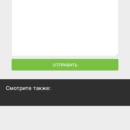
ОТПРАВИТЬ
Смотрите также:
Самый ненавистный
человек в интернете
2022
6.6
6.8