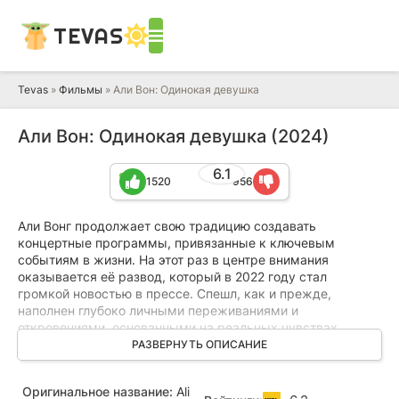
TEVAS
Tevas
»
Фильмы
» Али Вон: Одинокая девушка
Али Вон: Одинокая девушка (2024)
6.1
1520
956
Али Вонг продолжает свою традицию создавать
концертные программы, привязанные к ключевым
событиям в жизни. На этот раз в центре внимания
оказывается её развод, который в 2022 году стал
громкой новостью в прессе. Спешл, как и прежде,
наполнен глубоко личными переживаниями и
откровениями, основанными на реальных чувствах
артистки после расставания с супругом.
РАЗВЕРНУТЬ ОПИСАНИЕ
Несмотря на смену жизненных этапов, Али остаётся
Оригинальное название:
Ali
верна себе — её невозмутимость и уникальный стиль