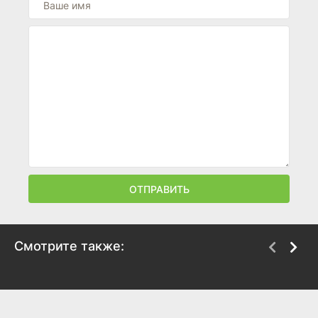
ОТПРАВИТЬ
Смотрите также:
A Nonsense Christmas
Апокалипсис в
with Sabrina Carpenter
тропиках
2024
2024