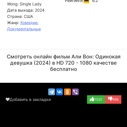
6.2
Рейтинги:
Wong: Single Lady
никуда не исчезли. Она снова доказывает, что даже в
самые сложные моменты способна превратить боль в
Дата выхода:
2024
искусство, оставаясь неподражаемой и искренней перед
Страна:
США
зрителями.
Жанр:
Комедии
,
Документальные
Али Вон
Режиссёр, Актёр
Смотреть онлайн фильм Али Вон: Одинокая
(играет саму себ...)
девушка (2024) в HD 720 - 1080 качестве
бесплатно
Добавить в закладки
1520
956