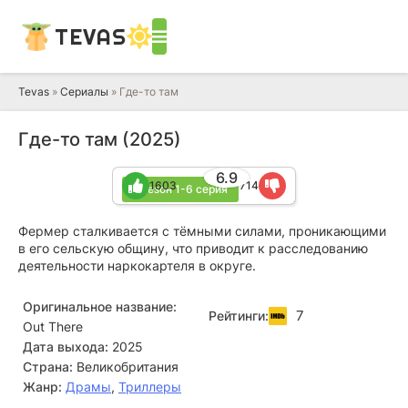
TEVAS
Tevas
»
Сериалы
» Где-то там
Где-то там (2025)
6.9
1603
714
1 сезон 1-6 серия
Фермер сталкивается с тёмными силами, проникающими
в его сельскую общину, что приводит к расследованию
деятельности наркокартеля в округе.
Оригинальное название:
7
Рейтинги:
Out There
Дата выхода:
2025
Страна:
Великобритания
Жанр:
Драмы
,
Триллеры