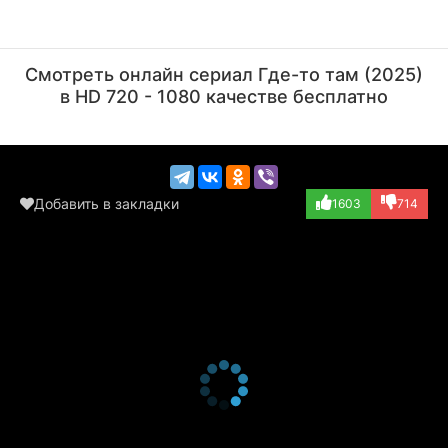
Марк Льюис Джонс
Джозеф Алтин
Актёр
Актёр
Смотреть онлайн сериал Где-то там (2025)
(Caleb Williams)
(Kenny Davies)
в HD 720 - 1080 качестве бесплатно
Добавить в закладки
1603
714