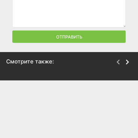
ОТПРАВИТЬ
Смотрите также:
Скучаю по тебе
Отдел нераскрытых
дел
2025
2025
6.1
6.1
7.8
8.1