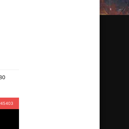
м
80
45403