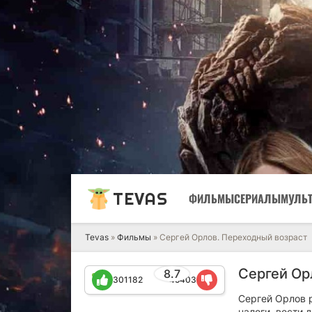
TEVAS
ФИЛЬМЫ
СЕРИАЛЫ
МУЛЬ
Tevas
»
Фильмы
» Сергей Орлов. Переходный возраст
Сергей Ор
8.7
301182
45403
Сергей Орлов р
налоги, вести 