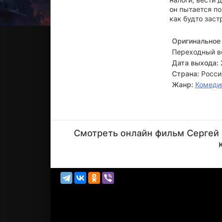
он пытается по
как будто заст
Оригинальное 
Переходный в
Дата выхода:
Страна:
Росси
Жанр:
Комеди
Алексей
Новиков
Смотреть онлайн фильм Сергей О
Режиссёр