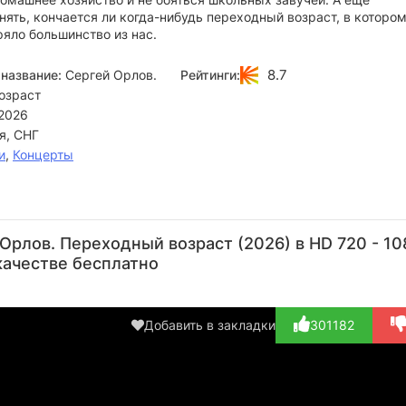
нять, кончается ли когда-нибудь переходный возраст, в которо
ряло большинство из нас.
8.7
название:
Сергей Орлов.
Рейтинги:
озраст
2026
я, СНГ
и
,
Концерты
Сергей
Данила
Орлов
Козлов
рлов. Переходный возраст (2026) в HD 720 - 10
Актёр
Режиссёр
качестве бесплатно
(играет
самого
с...)
Добавить в закладки
301182