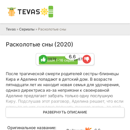
TEVAS
Tevas
»
Сериалы
» Расколотые сны
Расколотые сны (2020)
6.6
3979
2087
1 сезон 1-16 серия
После трагической смерти родителей сестры-близнецы
Кира и Аделина попадают в детский дом. В возрасте
пятнадцати лет их находит новая семья для удочерения,
однако директриса из-за неприязни к своенравной
Аделине предлагает забрать только одну послушную
Киру. Подслушав этот разговор, Аделина решает, что если
кому-то из них суждено получить лучшую жизнь, то этой
счастливицей будет она сама. Девушка подмешивает
РАЗВЕРНУТЬ ОПИСАНИЕ
сестре таблетки и сбегает из приюта вместо неё.
Оригинальное название:
Через четырнадцать лет пути сестер вновь