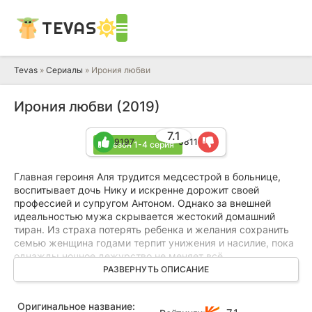
TEVAS
Tevas
»
Сериалы
» Ирония любви
Ирония любви (2019)
7.1
9197
3811
1 сезон 1-4 серия
Главная героиня Аля трудится медсестрой в больнице,
воспитывает дочь Нику и искренне дорожит своей
профессией и супругом Антоном. Однако за внешней
идеальностью мужа скрывается жестокий домашний
тиран. Из страха потерять ребенка и желания сохранить
семью женщина годами терпит унижения и насилие, пока
однажды ночное дежурство не меняет всё.
РАЗВЕРНУТЬ ОПИСАНИЕ
В больнице Аля знакомится с оперативником Виктором —
внимательным, надежным и добрым мужчиной, который
Оригинальное название:
вызывает в ней теплые чувства. Но радость от встречи