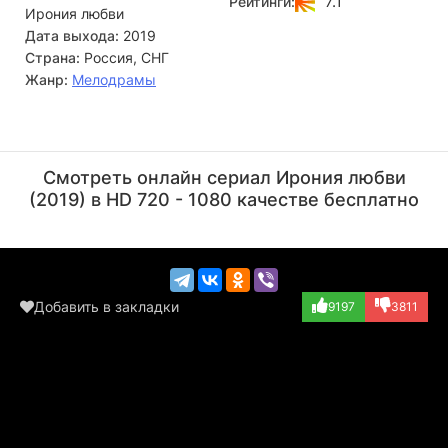
7.1
Рейтинги:
Ирония любви
омрачается неожиданным открытием: у Виктора уже
есть жена. Теперь Але предстоит сделать непростой
Дата выхода:
2019
выбор между привычным страданием и новым чувством,
Страна:
Россия, СНГ
которое может разрушить всё.
Жанр:
Мелодрамы
Георгий Маришин
Ольга Кирсанова-
Миропольская
Актёр
Смотреть онлайн сериал Ирония любви
Актёр
(2019) в HD 720 - 1080 качестве бесплатно
(мать Юли)
Добавить в закладки
9197
3811