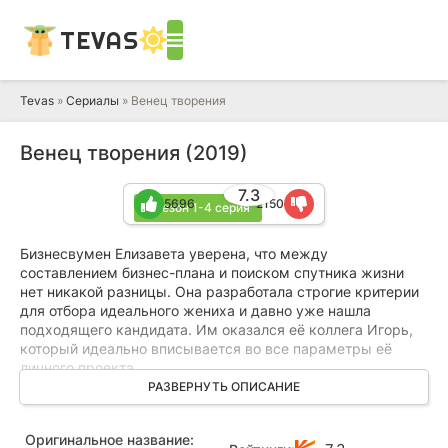
TEVAS
Tevas
»
Сериалы
» Венец творения
Венец творения (2019)
7.3
5696
2150
1 сезон 1-4 серия
Бизнесвумен Елизавета уверена, что между
составлением бизнес-плана и поиском спутника жизни
нет никакой разницы. Она разработала строгие критерии
для отбора идеального жениха и давно уже нашла
подходящего кандидата. Им оказался её коллега Игорь,
который идеально вписывается во все параметры её
личного проекта.
РАЗВЕРНУТЬ ОПИСАНИЕ
Однако их отношения застряли на стадии редких встреч,
которые не перерастают во что-то большее. Всему виной
Оригинальное название:
частые командировки Игоря и главное увлечение самой