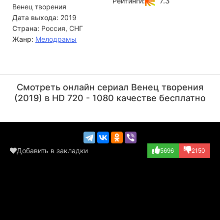
7.3
Рейтинги:
Венец творения
Лизы — она гораздо больше поглощена развитием своего
дела, чем построением романтических отношений. Её
Дата выхода:
2019
карьера остаётся приоритетом, который мешает плану по
Страна:
Россия, СНГ
созданию семьи сдвинуться с мёртвой точки.
Жанр:
Мелодрамы
Сергей Ершов
Юрий Внуков
Актёр
Актёр
Смотреть онлайн сериал Венец творения
(отец Лизы)
(Михалыч)
(2019) в HD 720 - 1080 качестве бесплатно
Добавить в закладки
5696
2150