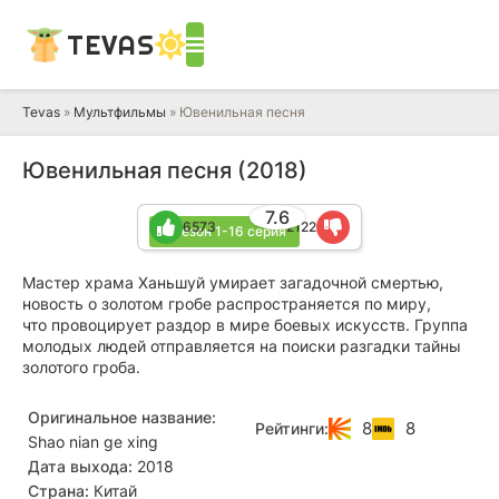
TEVAS
Tevas
»
Мультфильмы
» Ювенильная песня
Ювенильная песня (2018)
7.6
6573
2122
2 сезон 1-16 серия
Мастер храма Ханьшуй умирает загадочной смертью,
новость о золотом гробе распространяется по миру,
что провоцирует раздор в мире боевых искусств. Группа
молодых людей отправляется на поиски разгадки тайны
золотого гроба.
Оригинальное название:
8
8
Рейтинги:
Shao nian ge xing
Дата выхода:
2018
Страна:
Китай