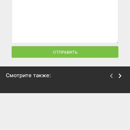
ОТПРАВИТЬ
Смотрите также:
Меч сердца гор и рек
Имперская гвардия
пламени
2021
2022
8.1
7.7
7.6