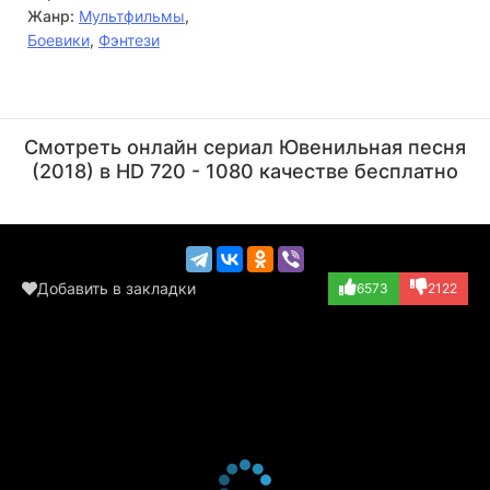
Жанр:
Мультфильмы
,
Боевики
,
Фэнтези
Чжан Цзе
Ма Чэн
Актёр
Актёр
Смотреть онлайн сериал Ювенильная песня
(озвучка)
(озвучка)
(2018) в HD 720 - 1080 качестве бесплатно
Добавить в закладки
6573
2122