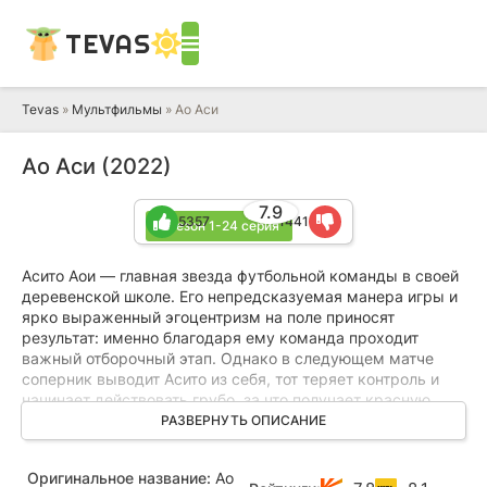
TEVAS
Tevas
»
Мультфильмы
» Ао Аси
Ао Аси (2022)
7.9
5357
1441
1 сезон 1-24 серия
Асито Аои — главная звезда футбольной команды в своей
деревенской школе. Его непредсказуемая манера игры и
ярко выраженный эгоцентризм на поле приносят
результат: именно благодаря ему команда проходит
важный отборочный этап. Однако в следующем матче
соперник выводит Асито из себя, тот теряет контроль и
начинает действовать грубо, за что получает красную
карточку. Без своего лидера коллектив мгновенно
РАЗВЕРНУТЬ ОПИСАНИЕ
вылетает из турнира. Проходит время, и неожиданно
Асито получает предложение от тренера молодежной
Оригинальное название:
Ao
сборной Тацуи Фукуды. Тот зовёт парня на просмотр в