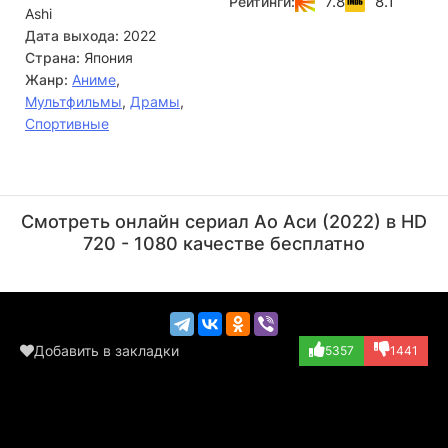
7.8
8.1
Рейтинги:
Ashi
Токио. В чужом городе, где собраны сплошь одаренные
игроки, Асито предстоит доказать, на что он способен на
Дата выхода:
2022
самом деле, и выложиться без остатка.
Страна:
Япония
Жанр:
Аниме
,
Мультфильмы
,
Драмы
,
Спортивные
Дзюнъя Эноки
Таку Ясиро
Актёр
Актёр
Смотреть онлайн сериал Ао Аси (2022) в HD
(Yuuma Motoki, о...)
(Keiji Togashi,...)
720 - 1080 качестве бесплатно
Добавить в закладки
5357
1441