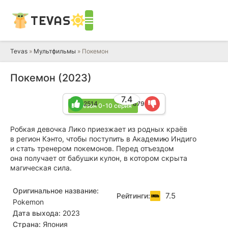
TEVAS
Tevas
»
Мультфильмы
» Покемон
Покемон (2023)
7.4
2514
879
2 сезон 0-10 серия
Робкая девочка Лико приезжает из родных краёв
в регион Кэнто, чтобы поступить в Академию Индиго
и стать тренером покемонов. Перед отъездом
она получает от бабушки кулон, в котором скрыта
магическая сила.
Оригинальное название:
7.5
Рейтинги:
Pokemon
Дата выхода:
2023
Страна:
Япония