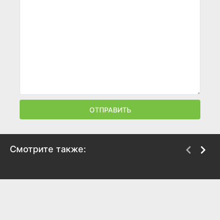
ОТПРАВИТЬ
Смотрите также:
Я получил читерские
О моём перерождении
способности в другом
в слизь: Мечта
мире и стал
Колеуса
экстраординарным в
2023
реальном мире: