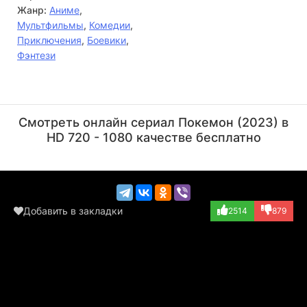
Жанр:
Аниме
,
Мультфильмы
,
Комедии
,
Приключения
,
Боевики
,
Фэнтези
Кэнта Миякэ
Даисукэ Намикава
Актёр
Актёр
Смотреть онлайн сериал Покемон (2023) в
(Murdock, озвучк...)
(Kuwassu, озвучк...)
HD 720 - 1080 качестве бесплатно
Добавить в закладки
2514
879