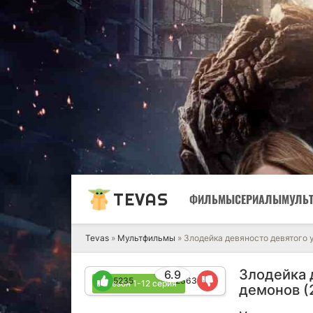
TEVAS
ФИЛЬМЫ
СЕРИАЛЫ
МУЛЬ
Tevas
»
Мультфильмы
» Злодейка девяносто девятого у
Злодейка д
6.9
5235
2363
1 сезон 1-12 серия
демонов (