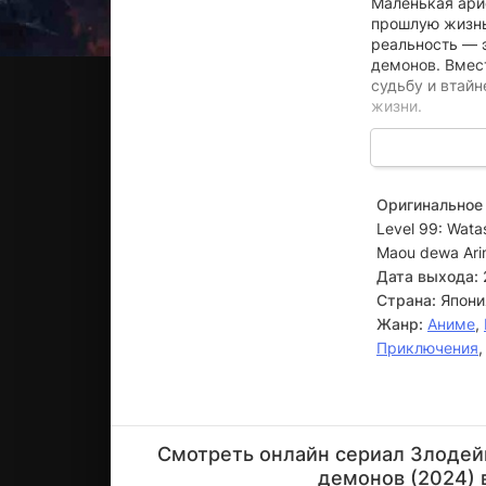
Маленькая ари
прошлую жизнь
реальность — э
демонов. Вмест
судьбу и втайн
жизни.
Годы спустя Ю
Однако её пла
её магические 
Оригинальное 
студентки, кот
Level 99: Wata
становится цен
прошлом.
Maou dewa Ar
Дата выхода:
Страна:
Япони
Жанр:
Аниме
,
Приключения
Маи
Накахара
Смотреть онлайн сериал Злодейк
Актёр
демонов (2024) 