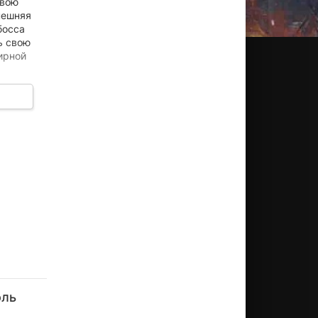
свою
нешняя
босса
ь свою
ирной
 что
рытной
зюнъити
Харуки
Таку
Рюносукэ
Тарусук
нагита
Исия
Ясиро
Ватануки
Сингак
оль
Актёр
Актёр
Актёр
Актёр
Актёр