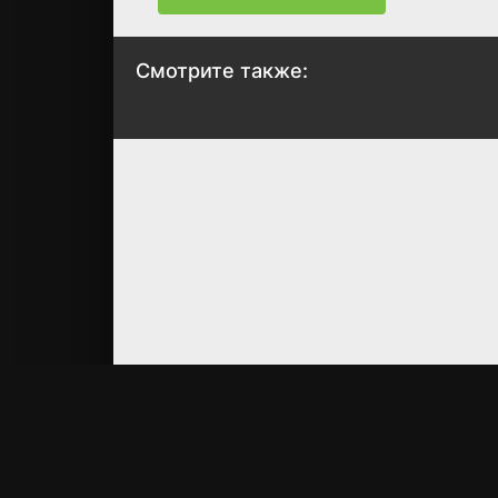
Смотрите также:
Я делаю всё
Непобедимый
возможное, чтобы
святой: Путь,
чувствовать себя
которым я иду
как дома в другом
чтобы выжить 
мире
другом мире
2024
2023
6.9
6
6.9
6