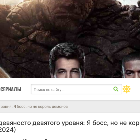
ТСЕРИАЛЫ
ровня: Я босс, но не король демонов
евяносто девятого уровня: Я босс, но не ко
2024)