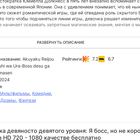
стократка Юмиелла Долкнесс в пять лет внезапно вспоминает 
 в современной Японии. Она с удивлением понимает, что её ны
то сюжет романтической игры, где ей отведена роль скрытого 
о того чтобы подчиняться линии игры, девочка решает изменит
е начинает осваивать запретные магические знания, мечтая о м
миелла поступает в престижную Королевскую академию магии.
РАЗВЕРНУТЬ ОПИСАНИЕ
ны на спокойное существование рушатся, когда обнаруживается,
способности достигли невероятного 99-го уровня. Теперь от ск
7.2
6.7
название:
Akuyaku Reijou
Рейтинги:
орая хотела оставаться в тени, отвернуться невозможно — она
shi wa Ura-Boss desu ga
тром всеобщего внимания, и тихая жизнь навсегда остаётся в
imasen
2024
я
Мультфильмы
,
Комедии
,
,
Драмы
,
Фэнтези
Макото
Рина
Синдзи
Юма
Д
Фурукава
Хидака
Кавада
Утида
Я
а девяносто девятого уровня: Я босс, но не кор
Актёр
Актёр
Актёр
Актёр
в HD 720 - 1080 качестве бесплатно