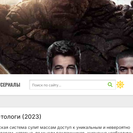
ТСЕРИАЛЫ
тологи (2023)
ская система сулит массам доступ к уникальным и невероятно
варам, которые, по мысли рекламщиков, жизненно необходим