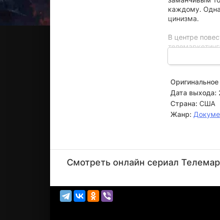
каждому. Одна
цинизма.
В центре пове
телемаркетинг
карьеры служе
положением и 
приоткрывают 
Оригинальное 
маркетологи, ч
Дата выхода:
Их рассказ пр
Страна:
США
стороны рекла
Жанр:
Докуме
интересуется 
Richard
Blumenthal
Смотреть онлайн сериал Телемарк
Актёр
(играет
самого с...)