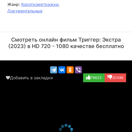
Жанр:
Короткометражки
,
Документальные
Максим Матвеев
Полина Веснина
Актёр
Режиссёр
Смотреть онлайн фильм Триггер: Экстра
(играет самого с...)
(2023) в HD 720 - 1080 качестве бесплатно
Добавить в закладки
76633
20496