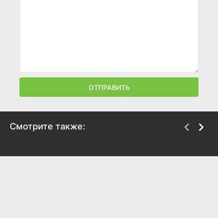
ОТПРАВИТЬ
Смотрите также:
Хочу туда
Домовые ждут Новый
год
2023
2023
8.1
7.8