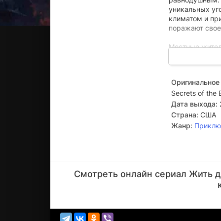
уникальных уг
климатом и пр
поражают свое
Местные жител
объясняют это
идеальные усл
зрителей погр
Оригинальное 
секреты и тонк
Secrets of the 
Эти локации д
Дата выхода:
лучше. Именно 
Страна:
США
обещает быть 
Жанр:
Приклю
всем поклонни
Приятного про
Клэй
Джетер
Смотреть онлайн сериал Жить до
Режиссёр