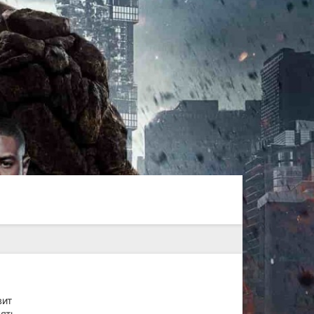
вит
ять