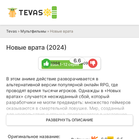
TEVAS
Tevas
»
Мультфильмы
» Новые врата
Новые врата (2024)
6.6
1968
1009
1 сезон 1-12 серия
В этом аниме действие разворачивается в
альтернативной версии популярной онлайн RPG, где
проводят время тысячи игроков. Однажды в «Новых
вратах» случается неожиданный сбой, который
разработчики не могли предвидеть: множество геймеров
оказываются в смертельной ловушке. Мир, созданный
для удовольствия и отдыха, превращается в настоящее
испытание, вынуждая игроков бороться за жизнь.
РАЗВЕРНУТЬ ОПИСАНИЕ
Среди попавших в беду оказывается Синья Киритани —
Оригинальное название:
один из сильнейших персонажей на сервере. Система