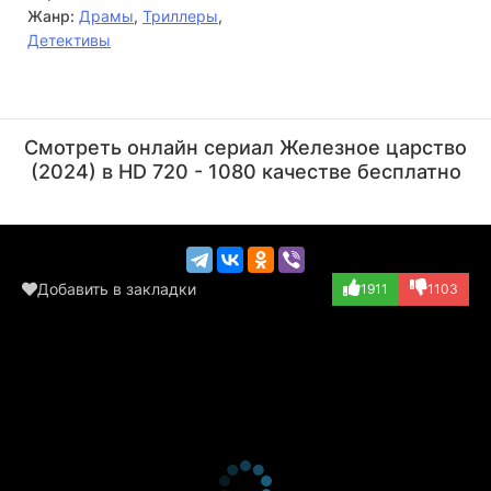
Жанр:
Драмы
,
Триллеры
,
Детективы
Серхи Лопес
Майк К. Мэннинг
Актёр
Актёр
Смотреть онлайн сериал Железное царство
(Román Manchado)
(Néstor)
(2024) в HD 720 - 1080 качестве бесплатно
Добавить в закладки
1911
1103