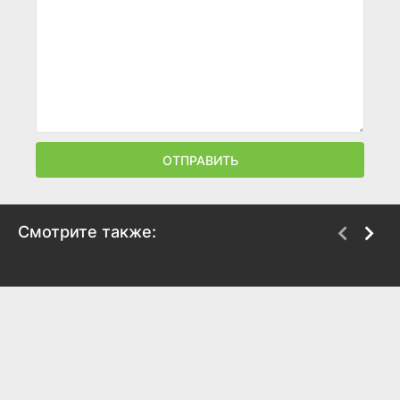
ОТПРАВИТЬ
Смотрите также:
1992
Прошлой ночью в
Треморе
2024
2024
6
5.6
7.2
7.1