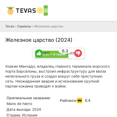
TEVAS
Tevas
»
Сериалы
» Железное царство
Железное царство (2024)
6.3
1911
1103
1 сезон 1-8 серия
Хоакин Манчадо, владелец главного терминала морского
порта Барселоны, выстроил инфраструктуру для ввоза
нелегального груза и создал вокруг себя преступную
сеть. Неожиданная авария и исчезновение крупной
партии кокаина приводят к войне.
Оригинальное название:
6.4
Рейтинги:
Mano de hierro
Дата выхода:
2024
Страна:
Испания