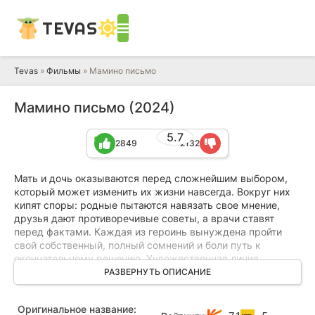
TEVAS
Tevas
»
Фильмы
» Мамино письмо
Мамино письмо (2024)
5.7
2849
2132
Мать и дочь оказываются перед сложнейшим выбором,
который может изменить их жизни навсегда. Вокруг них
кипят споры: родные пытаются навязать свое мнение,
друзья дают противоречивые советы, а врачи ставят
перед фактами. Каждая из героинь вынуждена пройти
свой собственный, полный сомнений и боли путь к
окончательному решению. Художественная линия
сериала погружает в повседневные обстоятельства, в
РАЗВЕРНУТЬ ОПИСАНИЕ
которых оказывается женщина в кризисной ситуации,
показывая всю глубину переживаний и сложность
Оригинальное название:
выбора. Между этими драматическими сценами зритель