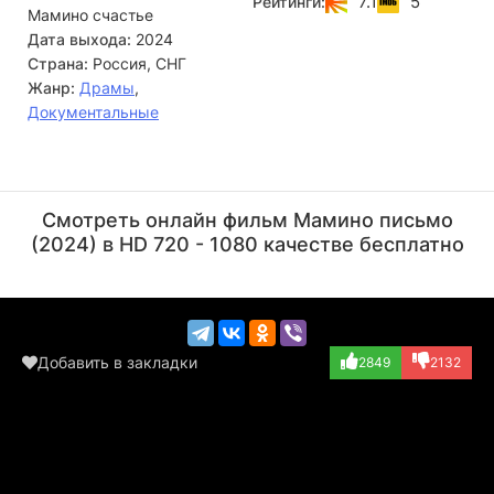
7.1
5
Рейтинги:
Мамино счастье
увидит документальные вставки. Психологи, адвокаты,
гинекологи и священнослужители честно делятся личным
Дата выхода:
2024
опытом столкновения с проблемой абортов. Они
Страна:
Россия, СНГ
рассказывают о своей профессиональной и человеческой
Жанр:
Драмы
,
позиции, о тех историях, которые им довелось пережить
Документальные
вместе с пациентами.
Олеся Железняк
Ольга Красько
Актёр
Актёр
Смотреть онлайн фильм Мамино письмо
(2024) в HD 720 - 1080 качестве бесплатно
Добавить в закладки
2849
2132