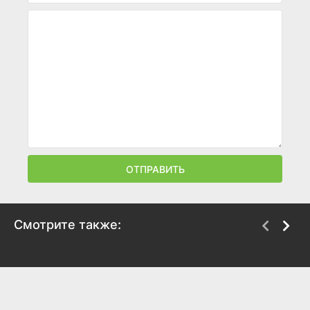
ОТПРАВИТЬ
Смотрите также:
Жар-птица
Диодорова. Против
течения
2024
2024
6.9