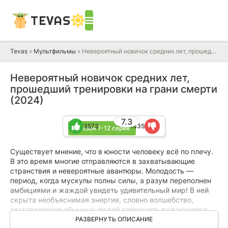
TEVAS
Tevas
»
Мультфильмы
» Невероятный новичок средних лет, прошедший тренировки на грани смерти
Невероятный новичок средних лет,
прошедший тренировки на грани смерти
(2024)
7.3
3573
1335
1 сезон 1-12 серия
Существует мнение, что в юности человеку всё по плечу.
В это время многие отправляются в захватывающие
странствия и невероятные авантюры. Молодость —
период, когда мускулы полны силы, а разум переполнен
амбициями и жаждой увидеть удивительный мир! В ней
скрыта необъяснимая энергия, словно волшебство,
заставляющее обычных людей совершать выдающиеся
поступки. Этот аниме-сериал рассказывает о гладиаторе
РАЗВЕРНУТЬ ОПИСАНИЕ