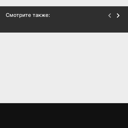
Смотрите также:
Другой мир не может
Исюра
противостоять силе
2024
мгновенной смерти
6.4
6.4
2024
6.6
6.3