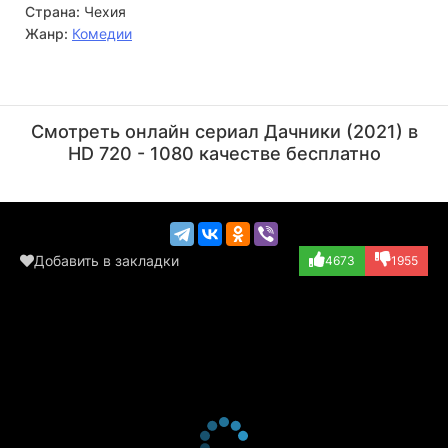
Страна:
Чехия
Жанр:
Комедии
Мартин Мышичка
Яромир Дулава
Актёр
Актёр
Смотреть онлайн сериал Дачники (2021) в
(David Srovnal)
(Adolf Gensdorf)
HD 720 - 1080 качестве бесплатно
Добавить в закладки
4673
1955