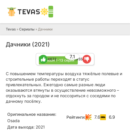
TEVAS
Tevas
»
Сериалы
» Дачники
Дачники (2021)
7.1
4673
1955
1 сезон 1-13 серия
С повышением температуры воздуха тяжёлые полевые и
строительные работы переходят в статус
привлекательных. Ежегодно самые разные люди
оказываются втянуты в осуществление невозможного –
отдохнуть за городом и не поссориться с соседями по
дачному посёлку.
Оригинальное название:
7.6
6.9
Рейтинги:
Osada
Дата выхода:
2021