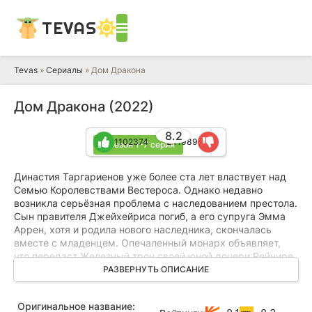
TEVAS
Tevas
»
Сериалы
» Дом Дракона
Дом Дракона (2022)
8.2
1102374
241989
3 сезон 1-7 серия
Династия Таргариенов уже более ста лет властвует над
Семью Королевствами Вестероса. Однако недавно
возникла серьёзная проблема с наследованием престола.
Сын правителя Джейхейриса погиб, а его супруга Эмма
Аррен, хотя и родила нового наследника, скончалась
вместе с младенцем. Опечаленный монарх объявляет,
что передаст Железный трон своей юной дочери Рейнире.
Между тем его родной брат Деймон, командующий
РАЗВЕРНУТЬ ОПИСАНИЕ
городской стражей, проявляет чрезмерную жестокость.
После очередной ссоры с Джейхейрисом он забирает
Оригинальное название:
своего дракона и несколько яиц этих созданий, после