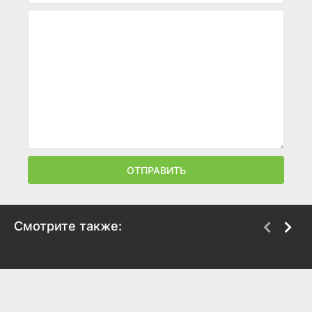
ОТПРАВИТЬ
Смотрите также:
Песочный человек
Андор
2022
2022
7.1
7.6
8.2
8.6