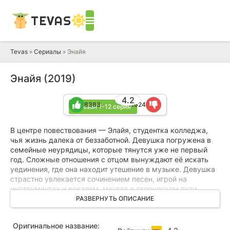
TEVAS
Tevas
»
Сериалы
» Энайя
Энайя (2019)
4.2
8383
11624
1 сезон 1-12 серия
В центре повествования — Элайя, студентка колледжа,
чья жизнь далека от беззаботной. Девушка погружена в
семейные неурядицы, которые тянутся уже не первый
год. Сложные отношения с отцом вынуждают её искать
уединения, где она находит утешение в музыке. Девушка
страстно увлекается сочинением песен, игрой на
инструментах и вокалом, мечтая о творческом пути.
РАЗВЕРНУТЬ ОПИСАНИЕ
Судьба даёт ей шанс, когда она присоединяется к
студенческой музыкальной группе. В коллективе Элайя
Оригинальное название:
знакомится с солистом, и между ними зарождаются