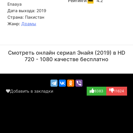
4.2
Рейтинги:
Enaaya
тёплые чувства. Однако поклонница ведущего
исполнителя воспринимает новую участницу как угрозу.
Дата выхода:
2019
Вскоре неприязнь перерастает в открытую
Страна:
Пакистан
конфронтацию, а сцена становится ареной для
Жанр:
Драмы
столкновения амбиций и ревности.
Ваджахат Рауф
Mehwish Hayat
Режиссёр
Актёр
Смотреть онлайн сериал Энайя (2019) в HD
(Enaaya)
720 - 1080 качестве бесплатно
Добавить в закладки
8383
11624