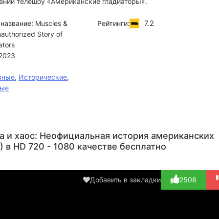
дании телешоу «Американские гладиаторы».
7.2
название:
Muscles &
Рейтинги:
uthorized Story of
ators
2023
вные
,
Исторические
,
ные
Джаред
Дерон
Тед
Дэнни
L
Хесс
Макби
Эванс
Ли
Fe
а и хаос: Неофициальная история американских
Кларк
Режиссёр
Актёр
Актёр
А
) в HD 720 - 1080 качестве бесплатно
(играет
Актёр
(и
самого
(играет
с
с...)
самого
се
Добавить в закладки
2508
с...)