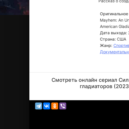
Рассказ о соз
Оригинальное 
Mayhem: An Una
American Gladi
Дата выхода:
Страна:
США
Жанр:
Спорти
Документаль
Брэнскомб
Ричмонд
Смотреть онлайн сериал Сил
Актёр
гладиаторов (2023
(играет
самого с...)