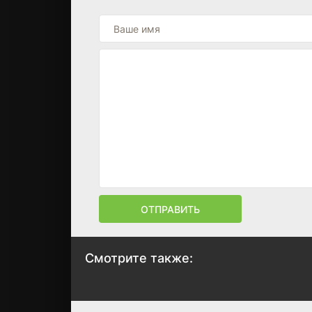
ОТПРАВИТЬ
Смотрите также:
Квотербек
Взрывы на
Бостонском