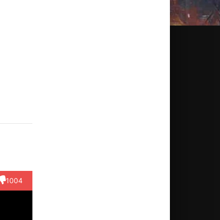
ori
Рэй
Лиза
Эйтан
Sha-Ri
trick
Холлитт
МакКалло
Келлер
Pendlet
ктёр
Актёр
Актёр
Актёр
Актёр
грает
(играет
(играет
(играет
(играет
аму
саму
саму себ...)
самого
саму себ..
б...)
себ...)
с...)
1004