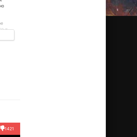
но
ое
го и
, и к
Др.
Сахидур
Судханва
Kapil
Вамика
нил
Рахаман
Дешпандэ
Tilhari
Габби
тоги
Актёр
Актёр
Актёр
Актёр
ктёр
(DSP Vikas
(DIG
(Abdul -
(Manjeet
makant
Manda...)
Ramavtaar
Amrita'...)
«Manu»...)
1421
akur)
K...)