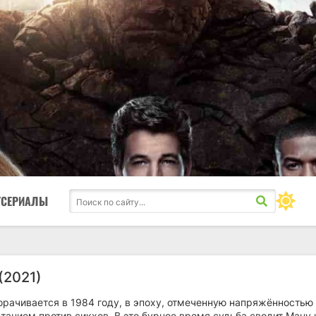
ТСЕРИАЛЫ
(2021)
орачивается в 1984 году, в эпоху, отмеченную напряжённостью
анием против сикхов. В это бурное время судьба сводит Ману 