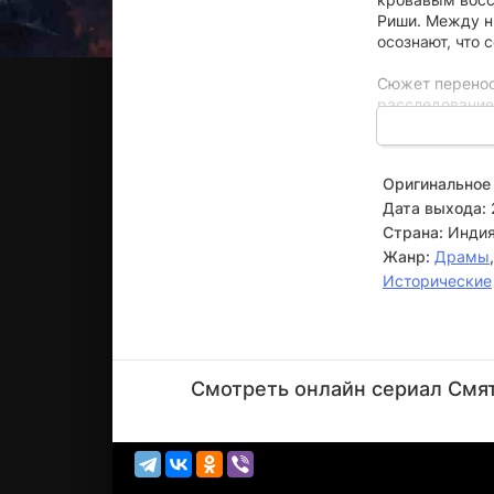
Риши. Между ни
осознают, что 
Сюжет переноси
расследование
историей отно
сложный клубок
чему приведёт
Оригинальное 
Дата выхода:
Страна:
Инди
Жанр:
Драмы
Исторические
Паван
Малхотра
Смотреть онлайн сериал Смят
Актёр
(Gurusevak)