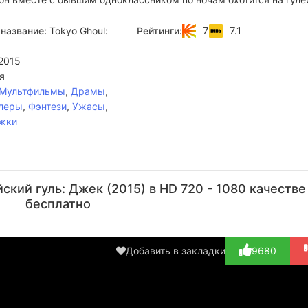
7
7.1
название:
Tokyo Ghoul:
Рейтинги:
2015
я
Мультфильмы
,
Драмы
,
леры
,
Фэнтези
,
Ужасы
,
жки
Саори
Тацухиса
Рёхэй
Риэ
Р
Хаями
Судзуки
Кимура
Такахаси
Ок
кий гуль: Джек (2015) в HD 720 - 1080 качестве
Актёр
Актёр
Актёр
Актёр
А
бесплатно
(Uruka
(Ryou,
(Taishi
(Baseball
(
Minami,
озвучка)
Fura, оз...)
Boy, о...)
Sa
о...)
оз
Добавить в закладки
9680