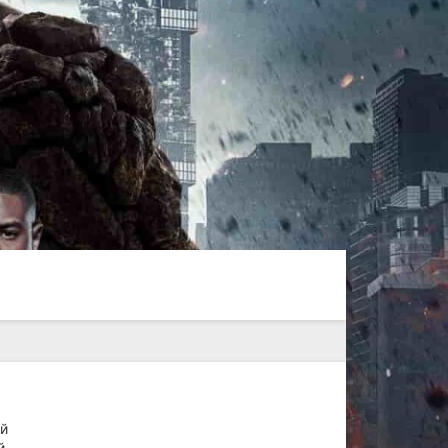
ей
й.