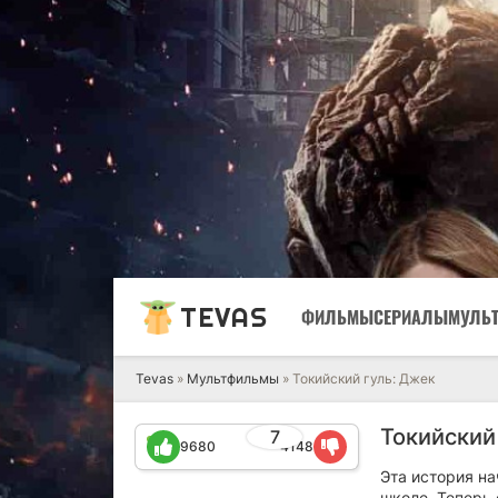
TEVAS
ФИЛЬМЫ
СЕРИАЛЫ
МУЛЬ
Tevas
»
Мультфильмы
» Токийский гуль: Джек
Токийский 
7
9680
4148
Эта история на
школе. Теперь 