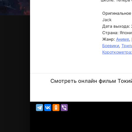
Оригинальное 
Jack
Дата выхода:
Страна:
Япони
Жанр:
Аниме
,
Боевики
,
Трил
Короткометра
Даисукэ
Намикава
Смотреть онлайн фильм Токийс
Актёр
(Kishou
Arima, о...)