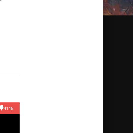
уми
Соити
убо
Симада
ктёр
Режиссёр
Aki
sada,
в...)
4148