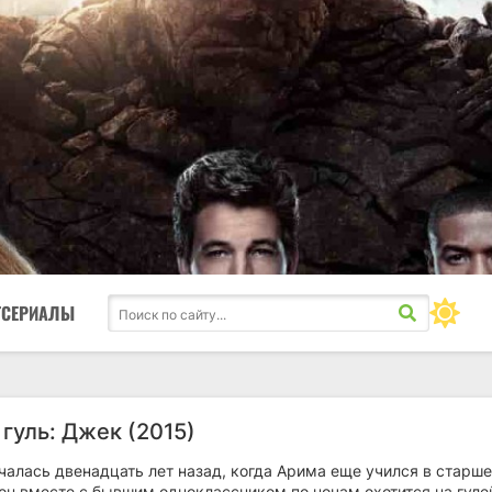
ТСЕРИАЛЫ
гуль: Джек (2015)
чалась двенадцать лет назад, когда Арима еще учился в старш
он вместе с бывшим одноклассником по ночам охотится на гуле