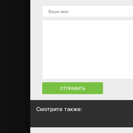
ОТПРАВИТЬ
Смотрите также:
Токийский гуль:
Атака Титанов
Пинто
Последняя ата