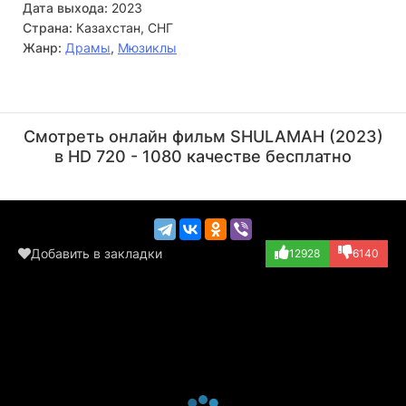
Дата выхода:
2023
Страна:
Казахстан, СНГ
Жанр:
Драмы
,
Мюзиклы
Игорь Цай
Данияр Алшинов
Режиссёр
Актёр
Смотреть онлайн фильм SHULAMAH (2023)
в HD 720 - 1080 качестве бесплатно
Добавить в закладки
12928
6140