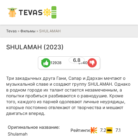
TEVAS
Tevas
»
Фильмы
» SHULAMAH
SHULAMAH (2023)
6.8
12928
6140
Три закадычных друга Гани, Сапар и Дархан мечтают о
музыкальной славе и создают группу SHULAMAH. Однако
в родном городе их талант остается незамеченным, а
попытки пробиться разбиваются о равнодушие. Кроме
того, каждого из парней одолевают личные неурядицы,
которые постоянно отвлекают от творчества и мешают
двигаться вперед.
Оригинальное название:
7.2
7.1
Рейтинги:
Shulamah