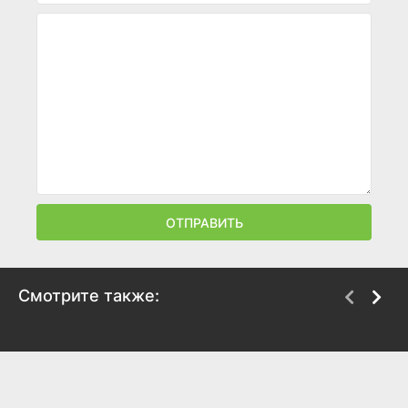
ОТПРАВИТЬ
Смотрите также:
Секретный агент
Достать ножи:
Воскрешение
2025
покойника
6.4
7.2
2025