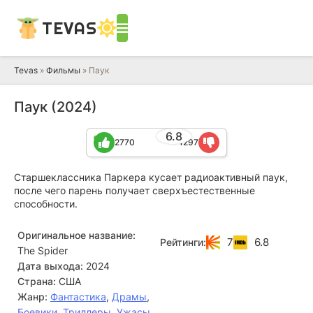
TEVAS
Tevas
»
Фильмы
» Паук
Паук (2024)
6.8
2770
1297
Старшеклассника Паркера кусает радиоактивный паук,
после чего парень получает сверхъестественные
способности.
Оригинальное название:
7
6.8
Рейтинги:
The Spider
Дата выхода:
2024
Страна:
США
Жанр:
Фантастика
,
Драмы
,
Боевики
,
Триллеры
,
Ужасы
,