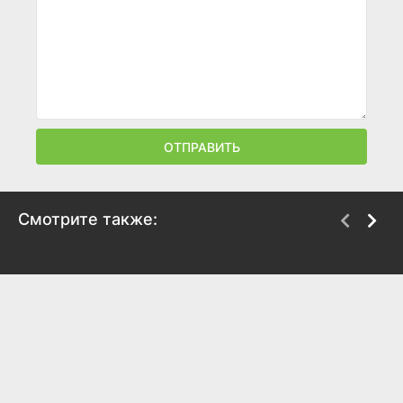
ОТПРАВИТЬ
Смотрите также:
Снова и снова
Сомния: Обитель
кошмаров
2025
2024
6
6.3
4.2
4.9