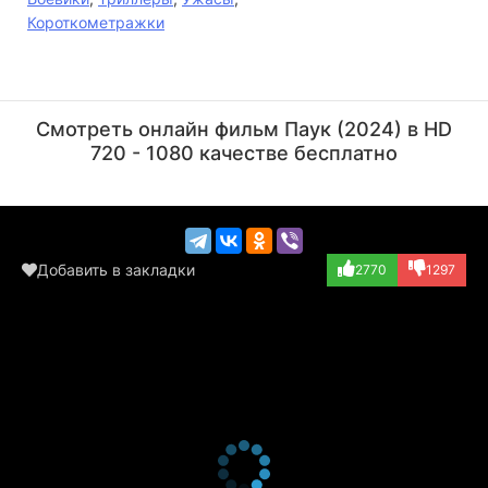
Короткометражки
Holgie Forrester
Кейли Кауэн
Актёр
Актёр
Смотреть онлайн фильм Паук (2024) в HD
(Aunt May)
(Gwen (в титрах:...)
720 - 1080 качестве бесплатно
Добавить в закладки
2770
1297