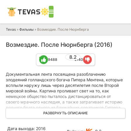
TEVAS
Tevas
»
Фильмы
» Возмездие. После Нюрнберга
Возмездие. После Нюрнберга (2016)
8.2
9488
2140
Документальная лента посвящена разоблачению
злодеяний голландского богача Питера Ментена, которые
всплыли наружу лишь через десятилетия после Второй
мировой войны. Картина проливает свет на то, как
немецкое общество пыталось дистанцироваться от
своего мрачного наследия, а также затрагивает историю
родного брата одного из ближайших соратников Гитлера
— Германа Геринга.
РАЗВЕРНУТЬ ОПИСАНИЕ
Отдельное внимание уделено операции «Скрепка», в
Дата выхода:
2016
рамках которой нацистские ученые, включая отца