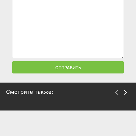
ОТПРАВИТЬ
Смотрите также:
Дело Декабристов
Булгаков. Этот мир –
мой!
2016
2023
8.1
6.7
7.7