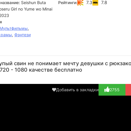
7.3
7.8
название:
Seishun Buta
Рейтинги:
seru Girl no Yume wo Minai
2023
я
Мультфильмы
,
Драмы
,
Фэнтези
Нао
Мая
Ацуми
Инори
А
Тояма
Утида
Танэдзаки
Минасэ
упый свин не понимает мечту девушки с рюкзак
Актёр
Актёр
Актёр
Актёр
 720 - 1080 качестве бесплатно
(Tomoe
(Nodoka
(Rio Futaba,
(Shoko
Koga,
Toyohama...)
озв...)
Makinohar...)
Sakur
озв...)
Добавить в закладки
2755