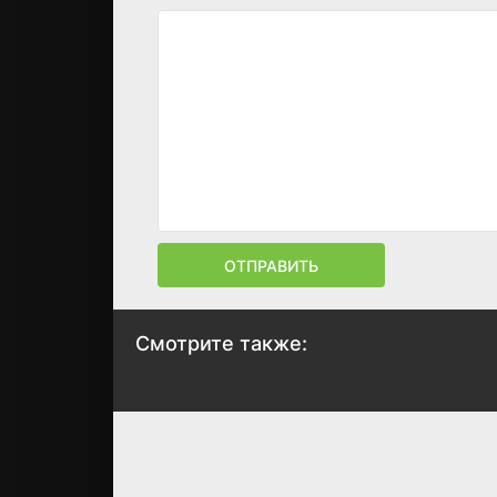
ОТПРАВИТЬ
Смотрите также:
Этот глупый свин
Мальчик и птица
не понимает мечту
2023
сестры на
прогулке
7.9
7.3