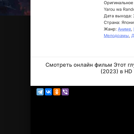
Оригинальное 
Yarou wa Rando
Дата выхода:
Страна:
Япони
Жанр:
Аниме
,
Мелодрамы
,
Каито
Исикава
Смотреть онлайн фильм Этот гл
Актёр
(2023) в HD
(Sakuta
Azusagaw...)