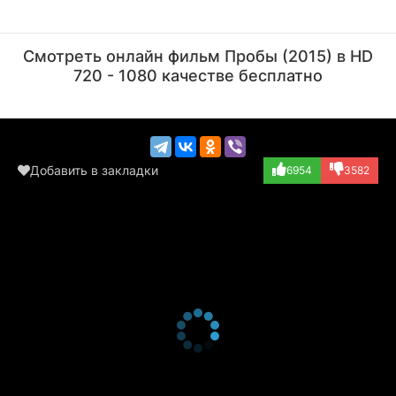
Мартин Скорсезе
Роберт Де Ниро
Актёр, Режиссёр
Актёр
Смотреть онлайн фильм Пробы (2015) в HD
(Martin Scorsese)
(Robert De Niro)
720 - 1080 качестве бесплатно
Добавить в закладки
6954
3582