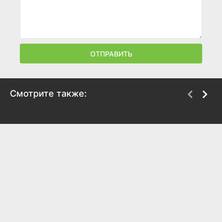
ОТПРАВИТЬ
Смотрите также:
Рики Стэники
Гарфилд
2024
2024
6.3
6.2
6.3
5.7