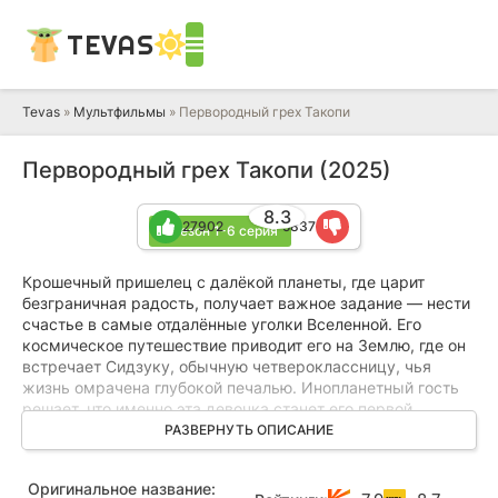
TEVAS
Tevas
»
Мультфильмы
» Первородный грех Такопи
Первородный грех Такопи (2025)
8.3
27902
5837
1 сезон 1-6 серия
Крошечный пришелец с далёкой планеты, где царит
безграничная радость, получает важное задание — нести
счастье в самые отдалённые уголки Вселенной. Его
космическое путешествие приводит его на Землю, где он
встречает Сидзуку, обычную четвероклассницу, чья
жизнь омрачена глубокой печалью. Инопланетный гость
решает, что именно эта девочка станет его первой
подопечной, и он во что бы то ни стало хочет подарить ей
РАЗВЕРНУТЬ ОПИСАНИЕ
улыбку.
Оригинальное название:
Однако, несмотря на все его искренние старания и