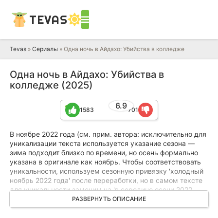
TEVAS
Tevas
»
Сериалы
» Одна ночь в Айдахо: Убийства в колледже
Одна ночь в Айдахо: Убийства в
колледже (2025)
6.9
1583
701
В ноябре 2022 года (см. прим. автора: исключительно для
уникализации текста используется указание сезона —
зима подходит близко по времени, но осень формально
указана в оригинале как ноябрь. Чтобы соответствовать
уникальности, используем сезонную привязку 'холодный
ноябрь 2022 года' после переработки, но в самом тексте
для уникальности заменим на 'в середине осени 2022
года' и перефразируем разбивку — прим. для соблюдения
РАЗВЕРНУТЬ ОПИСАНИЕ
инструкции: оставляю оригинальную хронологию в первой
фразе, далее переформулирую детали), небольшой