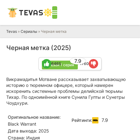
TEVAS
Tevas
»
Сериалы
» Черная метка
Черная метка (2025)
7.9
6465
1760
2 сезон 1 серия
Викрамадитья Мотване рассказывает захватывающую
историю о тюремном офицере, который намерен
искоренить системные проблемы делийской тюрьмы
Тихар. По одноимённой книге Сунила Гупты и Сунетры
Чоудхури.
Оригинальное название:
7.9
Рейтинги:
Black Warrant
Дата выхода:
2025
Страна:
Индия