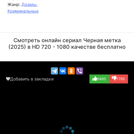
Жанр:
Драмы
,
Криминальные
Раджендра Гупта
Мир Сарвар
Актёр
Актёр
Смотреть онлайн сериал Черная метка
(Saini Sahab)
(Maqbool Bhat)
(2025) в HD 720 - 1080 качестве бесплатно
Добавить в закладки
6465
1760