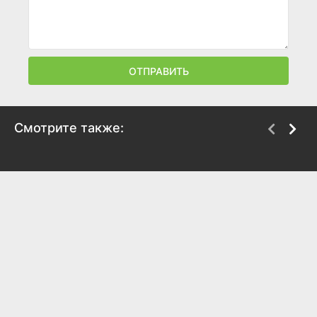
ОТПРАВИТЬ
Смотрите также:
Мама, мы – ЦСКА!
Шанхайские Драконы:
никаких оправданий
2025
2025
8.7
8.5