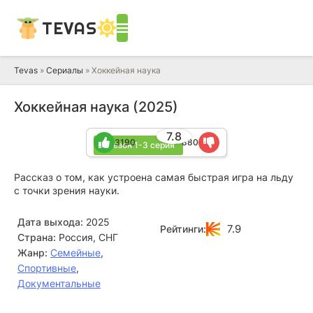
TEVAS
Tevas
»
Сериалы
» Хоккейная наука
Хоккейная наука (2025)
7.8
3190
880
1 сезон 1-3 серия
Рассказ о том, как устроена самая быстрая игра на льду
с точки зрения науки.
Дата выхода:
2025
7.9
Рейтинги:
Страна:
Россия, СНГ
Жанр:
Семейные
,
Спортивные
,
Документальные