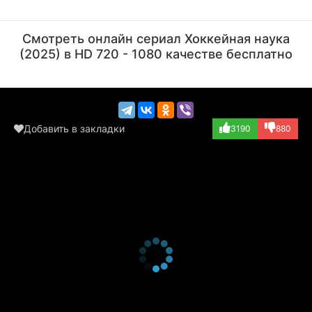
Александр Пушной
Олег Максимов
Актёр
Режиссёр
Смотреть онлайн сериал Хоккейная наука
(играет самого с...)
(2025) в HD 720 - 1080 качестве бесплатно
Добавить в закладки
3190
880