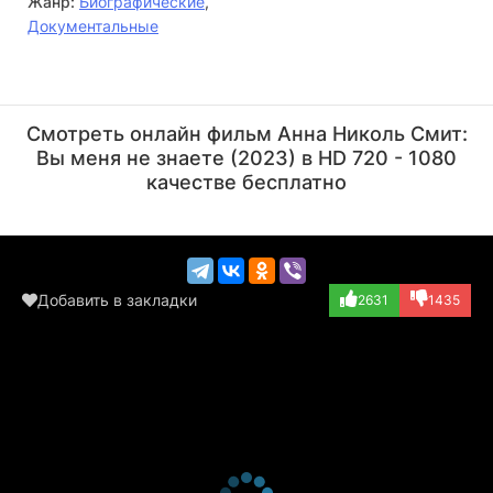
Жанр:
Биографические
,
Документальные
РуПол
Арсенио Холл
Актёр
Актёр
Смотреть онлайн фильм Анна Николь Смит:
(RuPaul, хроника)
(играет самого с...)
Вы меня не знаете (2023) в HD 720 - 1080
качестве бесплатно
Добавить в закладки
2631
1435